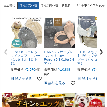
13
件中
1
-
13
件表示
並び替え
価格が安い順
価格が高い順
新着順
LIP4008 フェレット
ITANZA レザーブレ
LIP1013 ちょこっ
マイクロファイバー
スレット Love
おでかけプチショ
バスタオル【日本
Ferret (BN-016)(BN-
ダー（ヒッコリー
製】
017)
柄）
販売価格
¥
2,970
販売価格
¥
10,868
販売価格
¥
7,920
税込
税
税込
詳細を見る
詳細を見る
詳細を見る