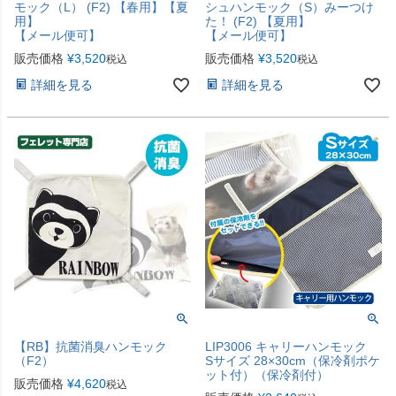
モック（L） (F2) 【春用】【夏
シュハンモック（S）みーつけ
用】
た！ (F2) 【夏用】
【メール便可】
【メール便可】
販売価格
¥
3,520
販売価格
¥
3,520
税込
税込
詳細を見る
詳細を見る
【RB】抗菌消臭ハンモック
LIP3006 キャリーハンモック
（F2）
Sサイズ 28×30cm（保冷剤ポケ
ット付）（保冷剤付）
販売価格
¥
4,620
税込