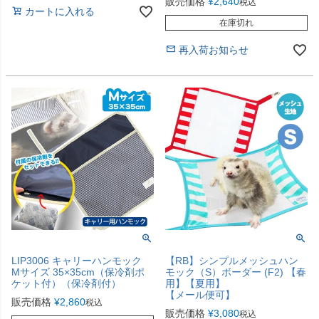
販売価格
¥
2,640
税込
カートに入れる
在庫切れ
再入荷お知らせ
LIP3006 キャリーハンモック
【RB】シンプルメッシュハン
Mサイズ 35×35cm（保冷剤ポ
モック（S）ボーダー (F2) 【春
ケット付）（保冷剤付）
用】【夏用】
【メール便可】
販売価格
¥
2,860
税込
販売価格
¥
3,080
税込