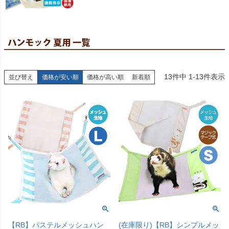
13
件中
1
-
13
件表示
並び替え
価格が安い順
価格が高い順
新着順
【RB】パステルメッシュハン
(在庫限り)【RB】シンプルメッ