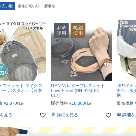
が安い順
価格が高い順
新着順
008 フェレット マイクロ
ITANZA レザーブレスレット
LIP10
バー バスタオル【日本
Love Ferret (BN-016)(BN-
チショル
017)
柄）
格
¥
2,970
販売価格
¥
10,868
販売価格
税込
税込
を見る
詳細を見る
詳細を