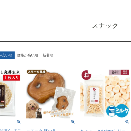
スナック
が安い順
価格が高い順
新着順
価が高く、すご
スモーク 豚の鼻
ちょこっとおやつシリー