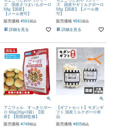
ズ 国産さつまいもボーロ
ズ 国産ヤギミルクボーロ
58g【国産】
58g【国産】【メール便
【メール便可】
可】
販売価格
¥
561
販売価格
¥
561
税込
税込
詳細を見る
詳細を見る
アニウェル すっきりボー
【ギフトセット】モダンギ
ロ 60g(20g×3袋）【国
フト 国産ミルクボーロ単
産】【獣医師監修】
品
販売価格
¥
748
販売価格
¥
825
税込
税込