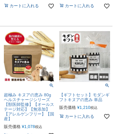
カートに入れる
カートに入れる
超極み キヌアの恵み 80g
【ギフトセット】モダンギ
ヘルスチャージシリーズ
フトキヌアの恵み 単品
【獣医師監修】【オールス
販売価格
¥
1,210
税込
テージ対応】【無添加】
【アレルゲンフリー】【国
カートに入れる
産】
販売価格
¥
1,078
税込