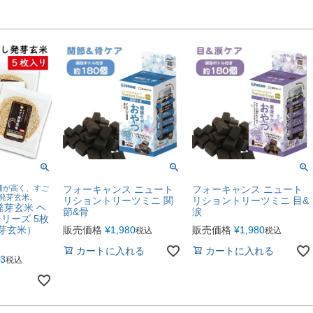
価が高く、すご
フォーキャンス ニュート
フォーキャンス ニュート
%発芽玄米。
リショントリーツミニ 関
リショントリーツミニ 目&
発芽玄米 ヘ
節&骨
涙
リーズ 5枚
発芽玄米）
販売価格
¥
1,980
販売価格
¥
1,980
税込
税込
カートに入れる
カートに入れる
53
税込