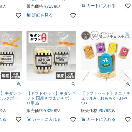
カートに入れる
販売価格
¥
715
税込
税込
詳細を見る
ト】モダンギ
【ギフトセット】モダンギ
【ギフトセット】ミニナチ
ミルクボー
フト 国産さつまいもボー
ュラルA（おもちゃ+おや
ロ単品
つ）
販売価格
¥
825
販売価格
¥
979
税込
税込
税込
れる
カートに入れる
カートに入れる