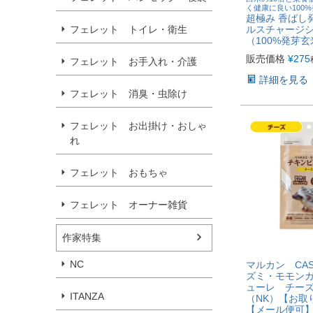
く健康に良い100
超極み 香ばし
ルスチャージシ
フェレット トイレ・衛生
（100%発芽玄
販売価格
¥
275
フェレット お手入れ・介護
詳細を見る
フェレット 消臭・虫除け
フェレット お出掛け・おしゃ
れ
フェレット おもちゃ
フェレット オーナー雑貨
作家特集
NC
マルカン CA
ズミ・モモン
ューレ チーズ
ITANZA
（NK）【お取
【メール便可