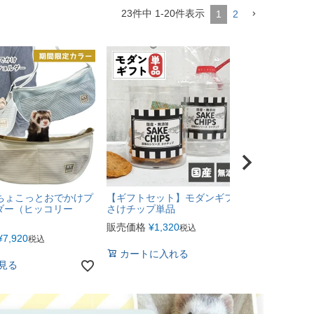
23
件中
1
-
20
件表示
1
2
13 ちょこっとおでかけプ
【ギフトセット】モダンギフト
ダー（ヒッコリー
さけチップ単品
販売価格
¥
1,320
税込
¥
7,920
税込
カートに入れる
見る