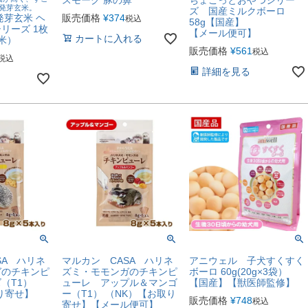
%発芽玄米。
ズ 国産ミルクボーロ
発芽玄米 ヘ
販売価格
¥
374
税込
58g【国産】
リーズ 1枚
【メール便可】
カートに入れる
米）
販売価格
¥
561
税込
税込
詳細を見る
SA ハリネ
マルカン CASA ハリネ
アニウェル 子犬すくすく
ガのチキンピ
ズミ・モモンガのチキンピ
ボーロ 60g(20g×3袋）
（T1）
ューレ アップル＆マンゴ
【国産】【獣医師監修】
り寄せ】
ー（T1） （NK）【お取り
販売価格
¥
748
税込
】
寄せ】【メール便可】